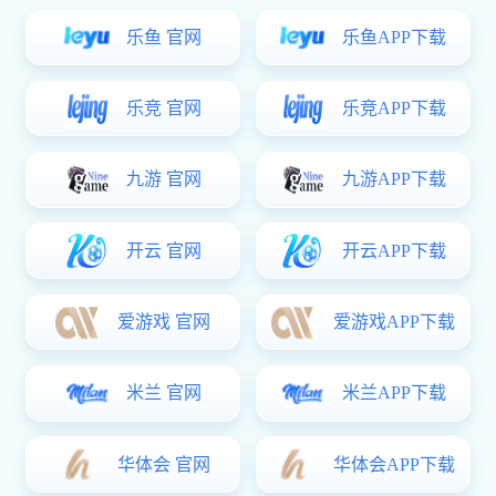
乐鱼 官网
乐鱼APP下载
乐竞 官网
乐竞APP下载
九游 官网
九游APP下载
开云 官网
开云APP下载
爱游戏 官网
爱游戏APP下载
米兰 官网
米兰APP下载
华体会 官网
华体会APP下载