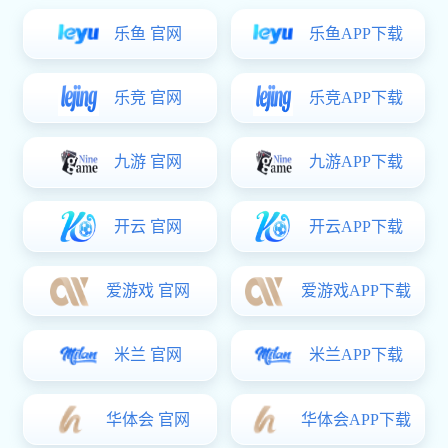
乐鱼 官网
乐鱼APP下载
乐竞 官网
乐竞APP下载
九游 官网
九游APP下载
开云 官网
开云APP下载
爱游戏 官网
爱游戏APP下载
米兰 官网
米兰APP下载
华体会 官网
华体会APP下载