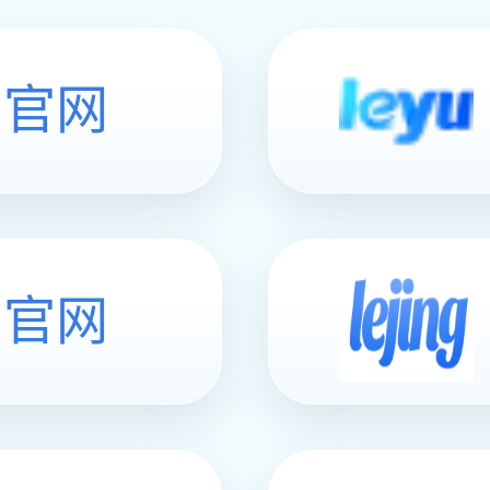
 官网
 官网