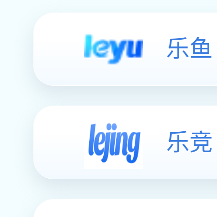
乐鱼
乐竞