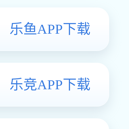
乐鱼APP下载
乐竞APP下载